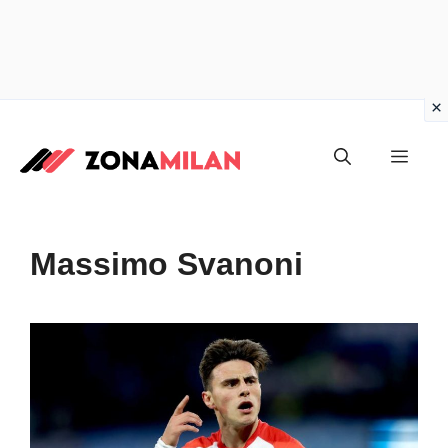
Vai
al
Men
contenuto
Massimo Svanoni