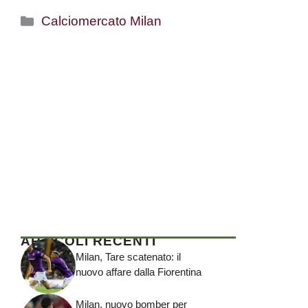
Categorie
Calciomercato Milan
ARTICOLI RECENTI
Milan, Tare scatenato: il
nuovo affare dalla Fiorentina
Milan, nuovo bomber per