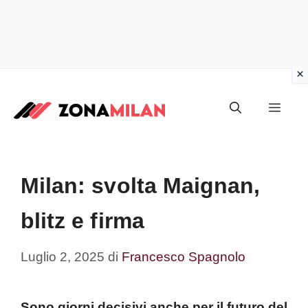
Vai
al
Men
contenuto
Milan: svolta Maignan,
blitz e firma
Luglio 2, 2025
di
Francesco Spagnolo
Sono giorni decisivi anche per il futuro del