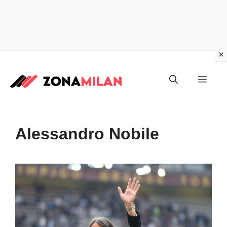
Vai
al
Men
contenuto
Alessandro Nobile