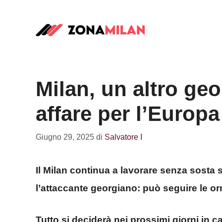
Vai
al
contenuto
Milan, un altro geo
affare per l’Europa
Giugno 29, 2025
di
Salvatore I
Il Milan continua a lavorare senza sosta s
l’attaccante georgiano: può seguire le or
Tutto si deciderà nei prossimi giorni in