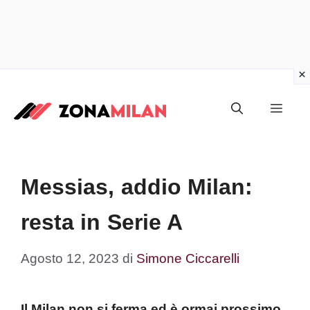
Vai
al
Men
contenuto
Messias, addio Milan:
resta in Serie A
Agosto 12, 2023
di
Simone Ciccarelli
Il Milan non si ferma ed è ormai prossimo