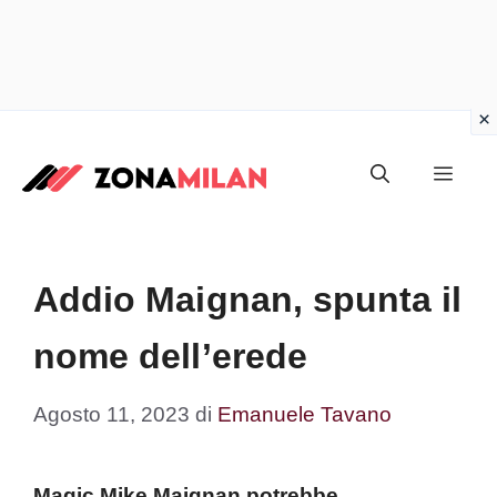
Vai
al
Men
contenuto
Addio Maignan, spunta il
nome dell’erede
Agosto 11, 2023
di
Emanuele Tavano
Magic Mike Maignan potrebbe