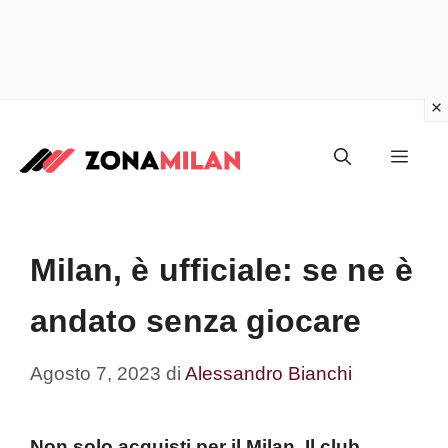
Vai
al
Men
contenuto
Milan, è ufficiale: se ne è
andato senza giocare
Agosto 7, 2023
di
Alessandro Bianchi
Non solo acquisti per il Milan. Il club