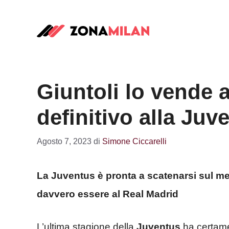
Vai
al
contenuto
Giuntoli lo vende 
definitivo alla Juv
Agosto 7, 2023
di
Simone Ciccarelli
La Juventus è pronta a scatenarsi sul mer
davvero essere al Real Madrid
L’ultima stagione della
Juventus
ha certame