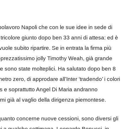
apolavoro Napoli che con le sue idee in sede di
ricolore giunto dopo ben 33 anni di attesa: ed è
uole subito ripartire. Se in entrata la firma più
pprezzatissimo jolly Timothy Weah, già grande
ite sono state molteplici. Ha salutato dopo ben 8
o zero, di approdare all’Inter ‘tradendo’ i colori
s e soprattutto Angel Di Maria andranno
omi già al vaglio della dirigenza piemontese.
 quanto concerne nuove cessioni, sono diversi gli
qui a qualche settimana. Leonardo Bonucci, in