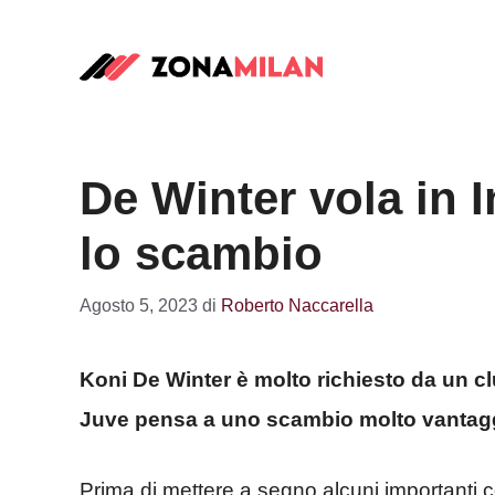
Vai
al
contenuto
De Winter vola in I
lo scambio
Agosto 5, 2023
di
Roberto Naccarella
Koni De Winter è molto richiesto da un clu
Juve pensa a uno scambio molto vantag
Prima di mettere a segno alcuni importanti c