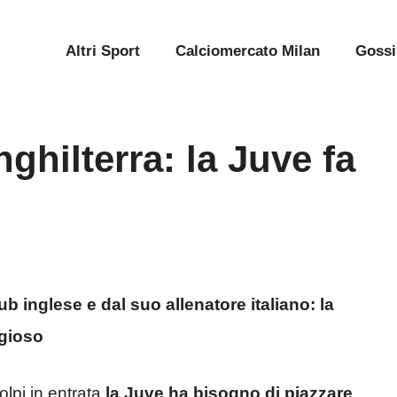
Altri Sport
Calciomercato Milan
Gossi
nghilterra: la Juve fa
b inglese e dal suo allenatore italiano: la
gioso
olpi in entrata
la Juve ha bisogno di piazzare