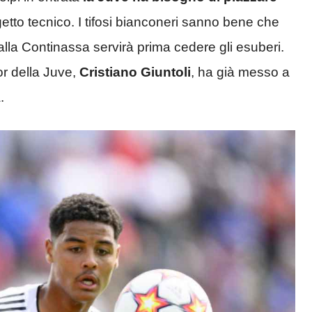
etto tecnico. I tifosi bianconeri sanno bene che
 alla Continassa servirà prima cedere gli esuberi.
or della Juve,
Cristiano Giuntoli
, ha già messo a
.