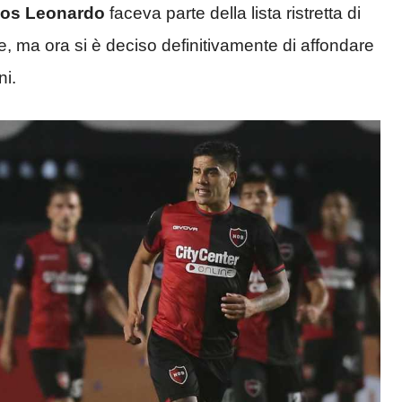
os Leonardo
faceva parte della lista ristretta di
e, ma ora si è deciso definitivamente di affondare
ni.