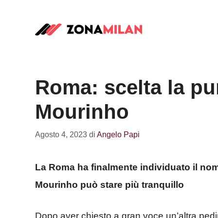
Vai
al
contenuto
Roma: scelta la pu
Mourinho
Agosto 4, 2023
di
Angelo Papi
La Roma ha finalmente individuato il nome
Mourinho può stare più tranquillo
Dopo aver chiesto a gran voce un’altra pedina