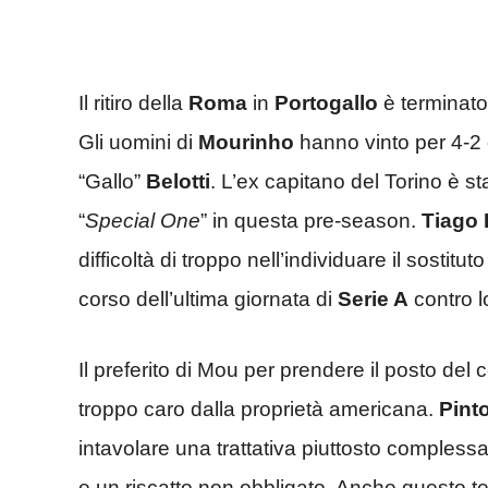
Il ritiro della
Roma
in
Portogallo
è terminato
Gli uomini di
Mourinho
hanno vinto per 4-2 
“Gallo”
Belotti
. L’ex capitano del Torino è st
“
Special One
” in questa pre-season.
Tiago 
difficoltà di troppo nell’individuare il sostituto
corso dell’ultima giornata di
Serie A
contro 
Il preferito di Mou per prendere il posto del
troppo caro dalla proprietà americana.
Pint
intavolare una trattativa piuttosto complessa
e un riscatto non obbligato. Anche questo ten