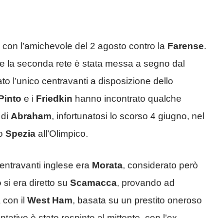
 con l’amichevole del 2 agosto contro la
Farense
.
e la seconda rete è stata messa a segno dal
ato l’unico centravanti a disposizione dello
Pinto
e i
Friedkin
hanno incontrato qualche
 di
Abraham
, infortunatosi lo scorso 4 giugno, nel
lo
Spezia
all’Olimpico.
 centravanti inglese era
Morata
, considerato però
o
si era diretto su
Scamacca
, provando ad
 con il
West Ham
, basata su un prestito oneroso
tativo è stato respinto al mittente, con l’ex