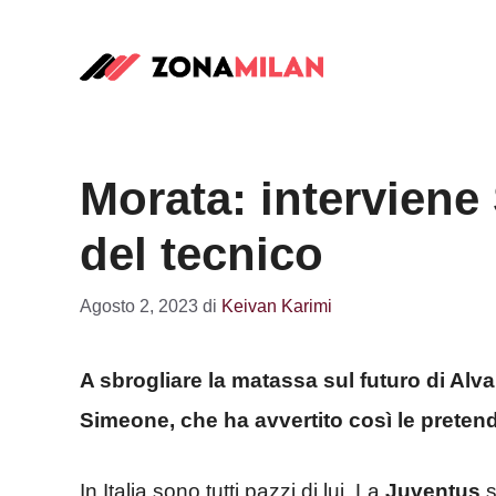
Vai
al
contenuto
Morata: interviene
del tecnico
Agosto 2, 2023
di
Keivan Karimi
A sbrogliare la matassa sul futuro di Alv
Simeone, che ha avvertito così le preten
In Italia sono tutti pazzi di lui. La
Juventus
s