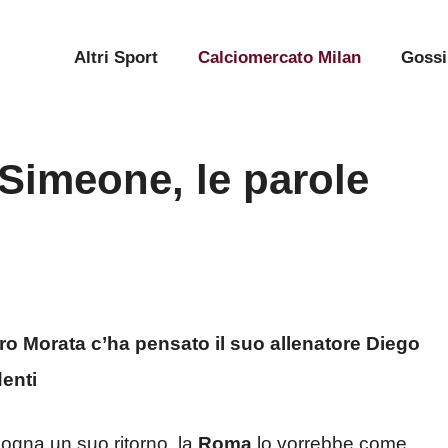
Altri Sport
Calciomercato Milan
Gossi
 Simeone, le parole
aro Morata c’ha pensato il suo allenatore Diego
denti
ogna un suo ritorno, la
Roma
lo vorrebbe come