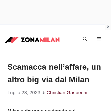
Vai
al
Men
contenuto
Scamacca nell’affare, un
altro big via dal Milan
Luglio 28, 2023
di
Christian Gasperini
Milan a dir poco scatenato sul