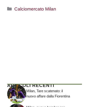
Categorie
Calciomercato Milan
ARTICOLI RECENTI
Milan, Tare scatenato: il
nuovo affare dalla Fiorentina