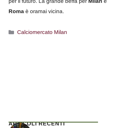
per il futuro. La grande beffa per
Milan
e
Roma
è oramai vicina.
Categorie
Calciomercato Milan
ARTICOLI RECENTI