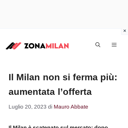
Vai
al
Men
contenuto
Il Milan non si ferma più:
aumentata l’offerta
Luglio 20, 2023
di
Mauro Abbate
Il Milan è scatenato sul mercato: dopo